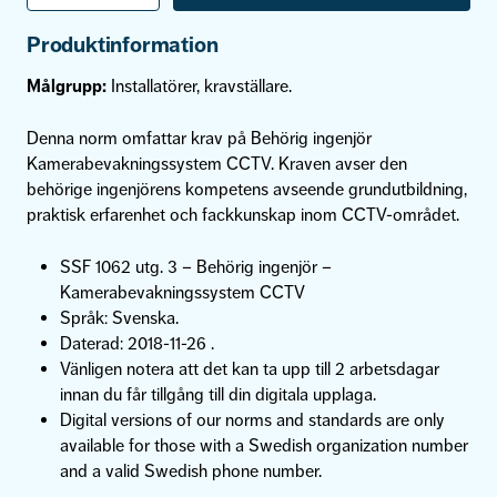
CCTV
-
Produktinformation
SSF
1062
Målgrupp:
Installatörer, kravställare.
utg.
3
mängd
Denna norm omfattar krav på Behörig ingenjör
Kamerabevakningssystem CCTV. Kraven avser den
behörige ingenjörens kompetens avseende grundutbildning,
praktisk erfarenhet och fackkunskap inom CCTV-området.
SSF 1062 utg. 3 – Behörig ingenjör –
Kamerabevakningssystem CCTV
Språk: Svenska.
Daterad: 2018-11-26 .
Vänligen notera att det kan ta upp till 2 arbetsdagar
innan du får tillgång till din digitala upplaga.
Digital versions of our norms and standards are only
available for those with a Swedish organization number
and a valid Swedish phone number.