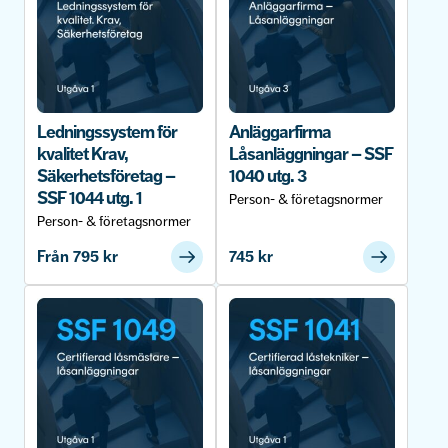
Ledningssystem för
Anläggarfirma
kvalitet Krav,
Låsanläggningar – SSF
Säkerhetsföretag –
1040 utg. 3
SSF 1044 utg. 1
Person- & företagsnormer
Person- & företagsnormer
Från
795
kr
745
kr