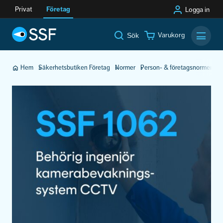
Privat
Företag
Logga in
Varukorg
Sök
Mobilm
Hem
Säkerhetsbutiken Företag
Normer
Person- & företagsnormer
Be