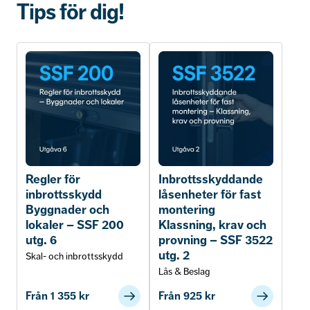
Tips för dig!
dörr enligt SS-EN 1627 RC 2/MK 2 OBS! måste
vara försedd med en godkänd låsenhet enligt
SSF 3522 lägst klass 3.
Anm. För dörrar i skyddsklass 1 anses
förstärkningsbehör enligt SSF 1096 låsklass 3 och
förstärkningsbehör enligt SS-EN 1906 grade 2
uppfylla kraven.
Regler för
Inbrottsskyddande
Förstärkningsbehör kan utgå vid montage i dörr
inbrottsskydd
låsenheter för fast
vilken klassats enligt SSF 1078 lägst klass 1 eller SS-
Byggnader och
montering
EN 1627 lägst motståndsklass 2.
lokaler – SSF 200
Klassning, krav och
utg. 6
provning – SSF 3522
utg. 2
Skal- och inbrottsskydd
SSF 200 skyddsklass 2
Lås & Beslag
dörr enligt SSF 1078 klass 2 eller
Från
1 355
kr
Från
925
kr