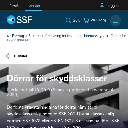
Privat
Företag
Logga in
Varukorg
Sök
Mobilm
Företag
Säkerhetsrådgivning för företag
Inbrottsskydd
Dörrar för
skyddsklasser
Tillbaka
Dörrar för skyddsklasser
Publicerad: juli 10, 2019 (Senast uppdaterad november 4,
2024)
De flesta kravställningarna för dörrar hänvisar till
skyddsklass enligt normen SSF 200. Dörrar klassas enligt
normen SSF 1078 eller SS-EN 1627. Klassning av dörr i SSF
1078 motsvarar skyddsklass i SSF 200.