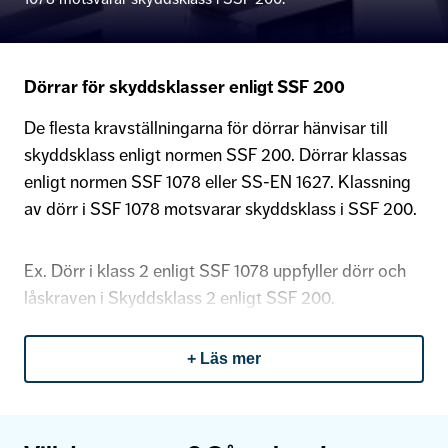
Dörrar för skyddsklasser enligt SSF 200
De flesta kravställningarna för dörrar hänvisar till
skyddsklass enligt normen SSF 200. Dörrar klassas
enligt normen SSF 1078 eller SS-EN 1627. Klassning
av dörr i SSF 1078 motsvarar skyddsklass i SSF 200.
Ex. Dörr i klass 2 enligt SSF 1078 uppfyller dörr och
låskraven i Skyddsklass 2 enligt SSF 200.
Dörrklassning enligt SS-EN 1627 benämns RC
+ Läs mer
(Resistance class) eller MK (Motståndsklass). Det
finns ingen rak koppling mellan skyddsklassiffra och
RC/MK klassiffra och en dörr enligt SS-EN 1627