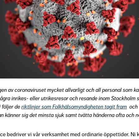
gen av coronaviruset mycket allvarligt och all personal som ka
några inrikes- eller utrikesresor och resande inom Stockholm 
 följer de
riktlinjer som Folkhälsomyndigheten tagit fram
och a
känner sig det minsta sjuk samt tvätta händerna ofta och n
 bedriver vi vår verksamhet med ordinarie öppettider. Ni ka