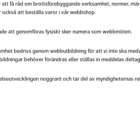
ör att få råd om brottsförebyggande verksamhet, normer, mä
r också att beställa varor i vår webbshop.
ade att genomföras fysiskt sker numera som webbmöten.
mhet bedrivs genom webbutbildning för att vi inte ska medver
ldningar behöver förändras eller ställas in meddelas deltagare
ändelseutvecklingen noggrant och tar del av myndigheternas 