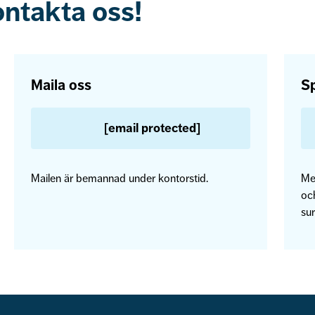
ontakta oss!
Maila oss
Sp
[email protected]
Mailen är bemannad under kontorstid.
Me
och
sur