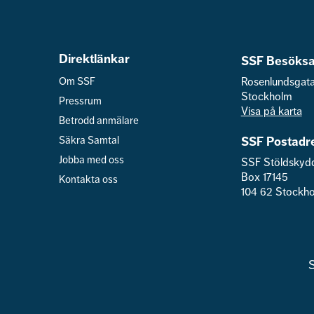
Direktlänkar
SSF Besöksa
Om SSF
Rosenlundsgat
Stockholm
Pressrum
Visa på karta
Betrodd anmälare
Säkra Samtal
SSF Postadr
Jobba med oss
SSF Stöldskyd
Box 17145
Kontakta oss
104 62 Stockh
S