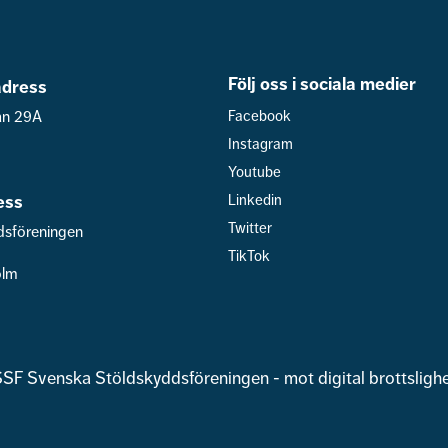
Följ oss i sociala medier
dress
an 29A
Facebook
Instagram
Youtube
ess
Linkedin
Twitter
dsföreningen
TikTok
olm
SF Svenska Stöldskyddsföreningen - mot digital brottsligh