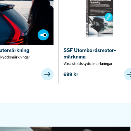
rutemärkning
SSF Utombordsmotor-
märkning
skyddsmärkningar
Våra stöldskyddsmärkningar
699
kr