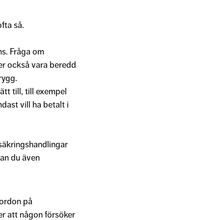
fta så.
nns. Fråga om
ver också vara beredd
rygg.
tt till, till exempel
ast vill ha betalt i
säkringshandlingar
kan du även
fordon på
r att någon försöker