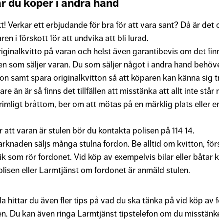
r du köper i andra hand
kt! Verkar ett erbjudande för bra för att vara sant? Då är det o
ren i förskott för att undvika att bli lurad.
riginalkvitto på varan och helst även garantibevis om det fi
en som säljer varan. Du som säljer något i andra hand behö
tion samt spara originalkvitton så att köparen kan känna sig t
are än är så finns det tillfällen att misstänka att allt inte står rä
imligt bråttom, ber om att mötas på en märklig plats eller end
att varan är stulen bör du kontakta polisen på 114 14.
knaden säljs många stulna fordon. Be alltid om kvitton, för
ik som rör fordonet. Vid köp av exempelvis bilar eller båtar 
olisen eller Larmtjänst om fordonet är anmäld stulen.
 hittar du även fler tips på vad du ska tänka på vid köp av 
 Du kan även ringa Larmtjänst tipstelefon om du misstänke