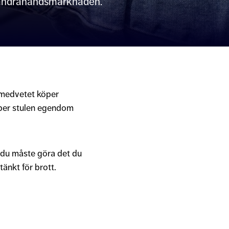
 på andrahandsmarknaden.
omedvetet köper
 köper stulen egendom
 du måste göra det du
tänkt för brott.