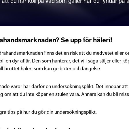
 till att du har koll på vad som gäller när du fyndar
ahandsmarknaden? Se upp för häleri!
drahandsmarknaden finns det en risk att du medvetet eller 
bli en dyr affär. Den som hanterar, det vill säga säljer eller
ill brottet häleri som kan ge böter och fängelse.
de varor har därför en undersökningsplikt. Det innebär att
ig om att du inte köper en stulen vara. Annars kan du bli miss
ågra tips på hur du gör din undersökningsplikt.