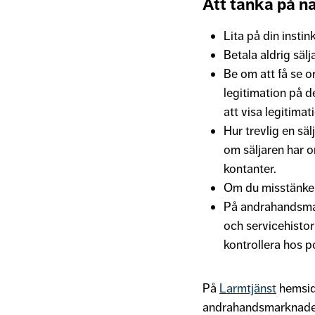
Att tänka på nä
Lita på din instin
Betala aldrig sälja
Be om att få se o
legitimation på d
att visa legitima
Hur trevlig en sälj
om säljaren har or
kontanter.
Om du misstänker 
På andrahandsmar
och servicehistor
kontrollera hos p
På
Larmtjänst
hemsida
andrahandsmarknaden.