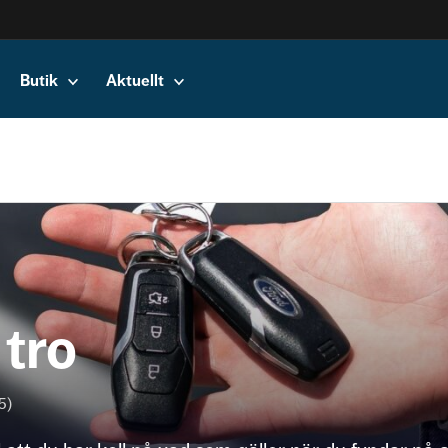
Butik
Aktuellt
 tro
5)