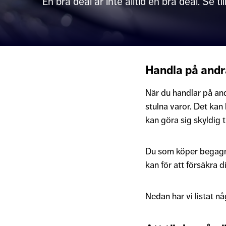
En bra deal är inte alltid en bra deal. Se
Handla på andr
När du handlar på an
stulna varor. Det kan 
kan göra sig skyldig t
Du som köper begagna
kan för att försäkra d
Nedan har vi listat n