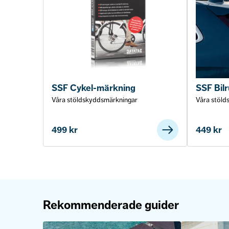
SSF Cykel-märkning
SSF Bil
Våra stöldskyddsmärkningar
Våra stöld
499
kr
449
kr
Rekommenderade guider