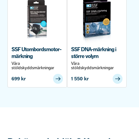
SSF Utombordsmotor-
SSF DNA-märkning i
märkning
större volym
Våra
Våra
stöldskyddsmärkningar
stöldskyddsmärkningar
699
kr
1 550
kr