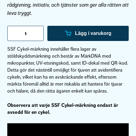
rådgivning, initiativ, och tjänster som ger alla rätten att
leva tryggt.
SSF
Cykel-
Lägg i varukorg
märkning
mängd
SSF Cykel-märkning innehåller flera lager av
stöldskyddsmärkning och består av MärkDNA med
mikropunkter, UV-etsningskod, samt ID-dekal med QR-kod.
Detta gör det nästintill omöjligt för tjuven att avidentifiera
cykeln, vilket kan ha en avskräckande effekt, eftersom
märkta föremål alltid är mer riskabla att hantera för tjuvar
och hälare, då den rätta ägaren enkelt kan spåras.
Observera att varje SSF Cykel-märkning endast är
avsedd för
en
cykel.