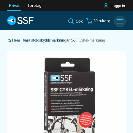
Privat
Företag
Logga in
Varukorg
Sök
Mobilm
Hem
Våra stöldskyddsmärkningar
SSF Cykel-märkning