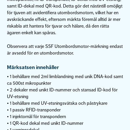
samt ID-dekal med QR-kod. Detta gör det nästintill omöjligt
för tjuven att avidentifiera utombordsmotorn, vilket har en
avskräckande effekt, eftersom märkta föremål alltid är mer
riskabla att hantera för tjuvar och hälare, då den rätta
ägaren enkelt kan spåras.
Observera att varje SSF Utombordsmotor-märkning endast
är avsedd för
en
utombordsmotor.
Märksatsen innehåller
• 1 behållare med 2ml limblandning med unik DNA-kod samt
ca 500st mikropunkter
• 2 dekaler med unikt ID-nummer och stansad ID-kod för
UV-etsning
• 1 behållare med UV-etsningsvätska och påstrykare
• 1 passiv RFID-transponder
• 1 injektornål för transpondern
• 1 QR-kod dekal med unikt ID-nummer