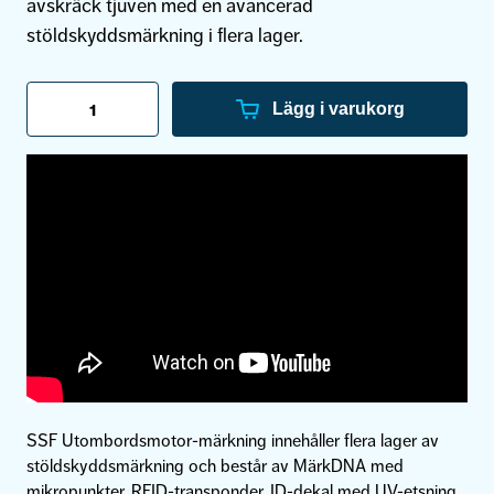
var:
är:
avskräck tjuven med en avancerad
699 kr.
649 kr.
stöldskyddsmärkning i flera lager.
SSF
Utombordsmotor-
Lägg i varukorg
märkning
LO
mängd
SSF Utombordsmotor-märkning innehåller flera lager av
stöldskyddsmärkning och består av MärkDNA med
mikropunkter, RFID-transponder, ID-dekal med UV-etsning,