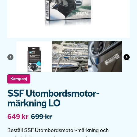
Kampanj
SSF Utombordsmotor-
märkning LO
Det
Det
649
kr
699
kr
ursprungliga
nuvarande
priset
priset
Beställ SSF Utombordsmotor-märkning och