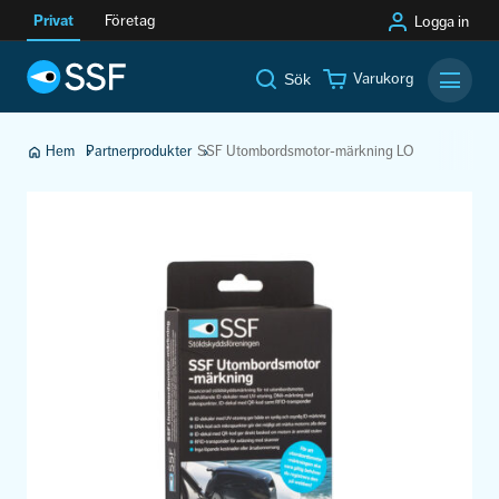
Privat
Företag
Logga in
Varukorg
Sök
Mobilm
Hem
Partnerprodukter
SSF Utombordsmotor-märkning LO