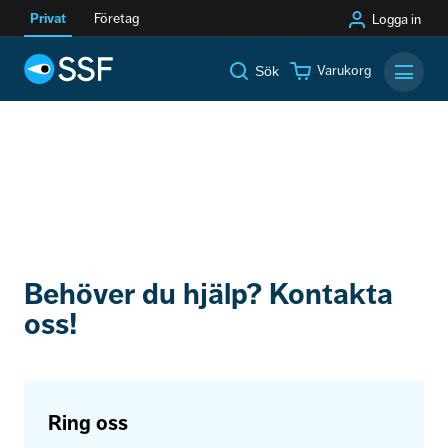
Privat
Företag
Logga in
Varukorg
Sök
Mobilm
Behöver du hjälp? Kontakta
oss!
Ring oss