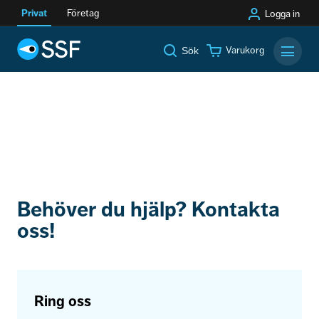
Privat
Företag
Logga in
Varukorg
Sök
Mobilm
Behöver du hjälp? Kontakta
oss!
Ring oss