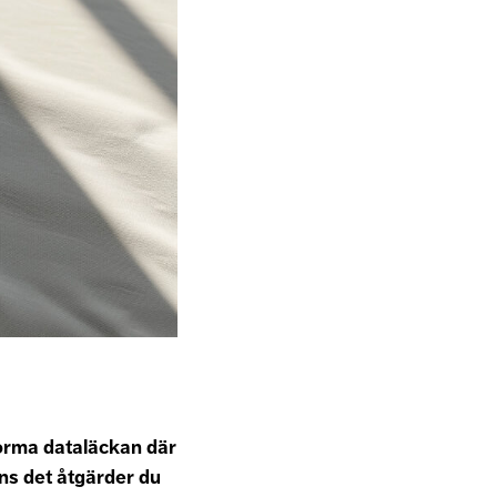
orma dataläckan där
nns det åtgärder du