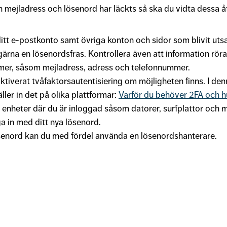
din mejladress och lösenord har läckts så ska du vidta dessa å
itt e-postkonto samt övriga konton och sidor som blivit uts
gärna en lösenordsfras. Kontrollera även att information rör
mer, såsom mejladress, adress och telefonnummer.
 aktiverat tvåfaktorsautentisiering om möjligheten finns. I de
ller in det på olika plattformar:
Varför du behöver 2FA och hur
a enheter där du är inloggad såsom datorer, surfplattor och m
a in med ditt nya lösenord.
enord kan du med fördel använda en lösenordshanterare.