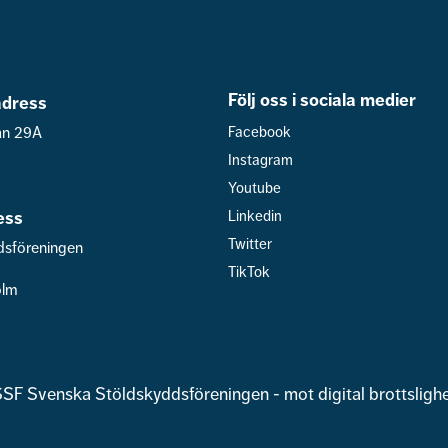
Följ oss i sociala medier
dress
an 29A
Facebook
Instagram
Youtube
ess
Linkedin
Twitter
dsföreningen
TikTok
olm
SF Svenska Stöldskyddsföreningen - mot digital brottsligh