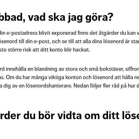
bbad, vad ska jag göra?
din e-postadress blivit exponerad finns det åtgärder du kan v
senord till din e-post, och se till att alla dina lösenord är st
o större risk att ditt konto blir hackat.
rd innehålla en blandning av stora och små bokstäver, siffro
as. Om du har många viktiga konton och lösenord att hålla r
a dig av en lösenordshanterare. Nedan följer fler råd på hur
rder du bör vidta om ditt lö