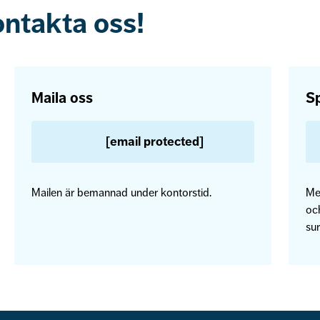
ontakta oss!
Maila oss
Sp
[email protected]
Mailen är bemannad under kontorstid.
Me
och
sur