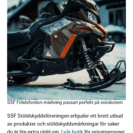
SSF Fritidsfordon-märkning passart perfekt på snöskotern
SSF Stöldskyddsföreningen erbjuder ett brett utbud
av produkter och stöldskyddsmärkningar för saker
du är lite extra rädd om.
I vår butik
för privatpersoner