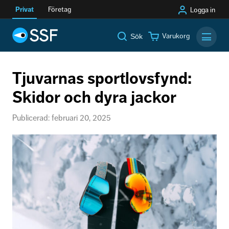
Privat
Företag
Logga in
Varukorg
Sök
Mobilm
Tjuvarnas sportlovsfynd:
Skidor och dyra jackor
Publicerad: februari 20, 2025