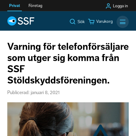
Privat
Företag
Logga in
Varukorg
Sök
Mobilm
Varning för telefonförsäljare
som utger sig komma från
SSF
Stöldskyddsföreningen.
Publicerad: januari 8, 2021