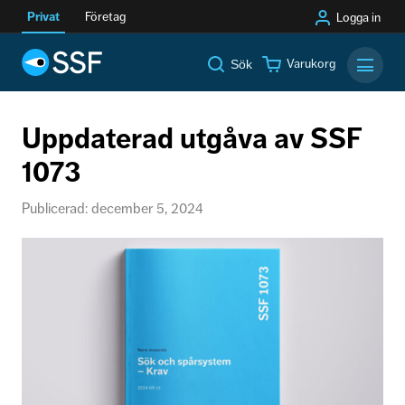
Privat
Företag
Logga in
Varukorg
Sök
Mobilm
Uppdaterad utgåva av SSF
1073
Publicerad: december 5, 2024