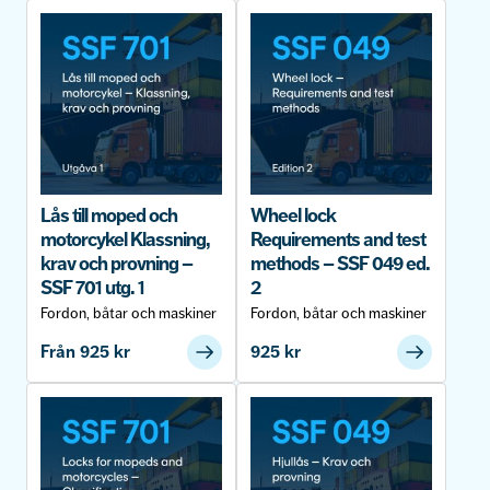
Lås till moped och
Wheel lock
motorcykel Klassning,
Requirements and test
krav och provning –
methods – SSF 049 ed.
SSF 701 utg. 1
2
Fordon, båtar och maskiner
Fordon, båtar och maskiner
Från
925
kr
925
kr