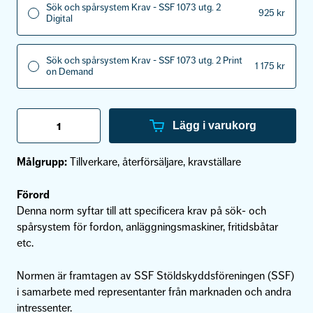
Sök och spårsystem Krav - SSF 1073 utg. 2
925
kr
Digital
Sök och spårsystem Krav - SSF 1073 utg. 2 Print
1 175
kr
on Demand
Sök
och
Lägg i varukorg
spårsystem
Krav
SSF
Målgrupp:
Tillverkare, återförsäljare, kravställare
-
1073
utg.
Förord
2
Denna norm syftar till att specificera krav på sök- och
mängd
spårsystem för fordon, anläggningsmaskiner, fritidsbåtar
etc.
Normen är framtagen av SSF Stöldskyddsföreningen (SSF)
i samarbete med representanter från marknaden och andra
intressenter.