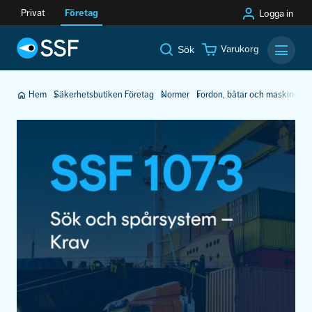
Privat
Företag
Logga in
Varukorg
Sök
Mobilm
Hem
Säkerhetsbutiken Företag
Normer
Fordon, båtar och maskiner
S