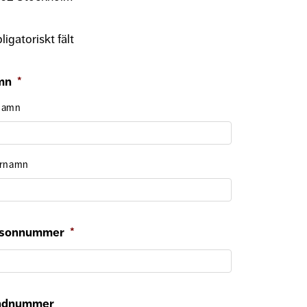
ligatoriskt fält
mn
*
namn
ernamn
rsonnummer
*
ndnummer