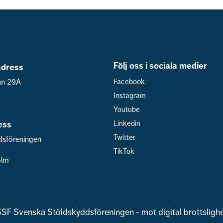
Följ oss i sociala medier
dress
an 29A
Facebook
Instagram
Youtube
ess
Linkedin
Twitter
dsföreningen
TikTok
olm
SF Svenska Stöldskyddsföreningen - mot digital brottsligh