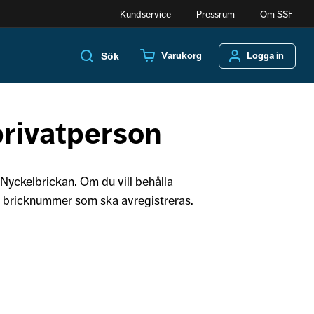
Kundservice
Pressrum
Om SSF
Varukorg
Logga in
Sök
rivatperson
 Nyckelbrickan. Om du vill behålla
ka bricknummer som ska avregistreras.