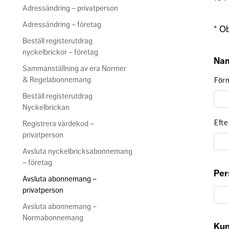
Adressändring – privatperson
Adressändring – företag
* Ob
Beställ registerutdrag
nyckelbrickor – företag
Na
Sammanställning av era Normer
& Regelabonnemang
För
Beställ registerutdrag
Nyckelbrickan
Eft
Registrera värdekod –
privatperson
Avsluta nyckelbricksabonnemang
– företag
Pe
Avsluta abonnemang –
privatperson
Avsluta abonnemang –
Normabonnemang
Ku