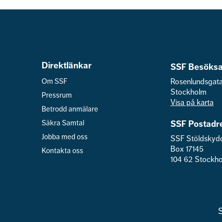
Direktlänkar
SSF Besöksa
Om SSF
Rosenlundsgat
Stockholm
Pressrum
Visa på karta
Betrodd anmälare
Säkra Samtal
SSF Postadr
Jobba med oss
SSF Stöldskyd
Box 17145
Kontakta oss
104 62 Stockh
S