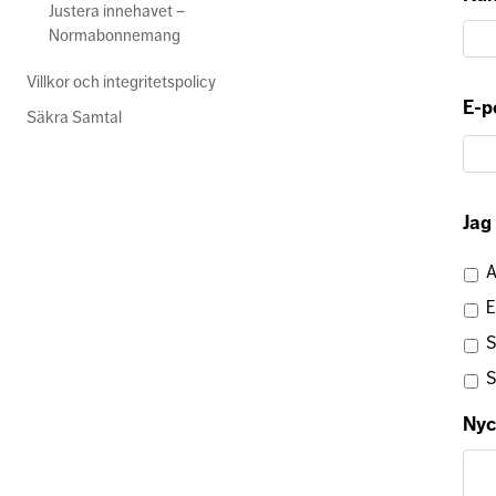
Justera innehavet –
Normabonnemang
Villkor och integritetspolicy
E-p
Säkra Samtal
Jag
A
E
S
S
Nyc