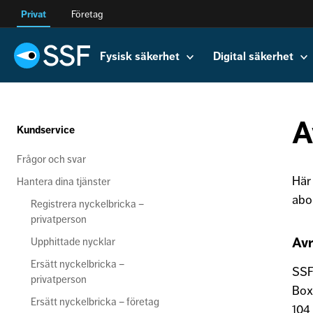
Privat
Företag
Fysisk säkerhet
Digital säkerhet
A
Kundservice
Frågor och svar
Här 
Hantera dina tjänster
abo
Registrera nyckelbricka –
privatperson
Avr
Upphittade nycklar
Ersätt nyckelbricka –
SSF
privatperson
Box
Ersätt nyckelbricka – företag
104