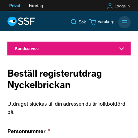
Privat
Företag
Logga in
Varukorg
Sök
Mobilm
Kundservice
Beställ registerutdrag
Nyckelbrickan
Utdraget skickas till din adressen du är folkbokförd
på.
Personnummer
*