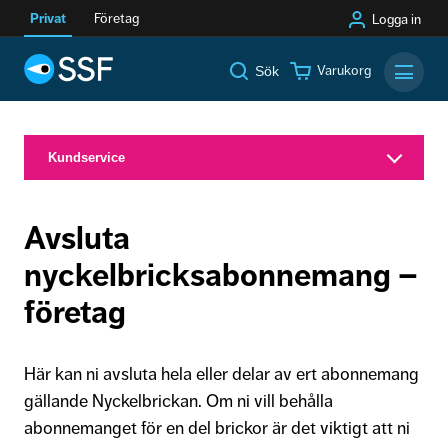
Privat
Företag
Logga in
Varukorg
Sök
Mobilm
Kundservice
Avsluta
nyckelbricksabonnemang –
företag
Här kan ni avsluta hela eller delar av ert abonnemang
gällande Nyckelbrickan. Om ni vill behålla
abonnemanget för en del brickor är det viktigt att ni