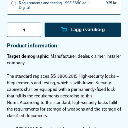
Requirements and testing - SSF 3880 ed. 1
925
kr
Digital
High-
security
Lägg i varukorg
locks
for
secure
Product information
storage
units
Target demographic:
Manufacturer, dealer, claimer, installer
Requirements
and
company
testing
-
SSF
The standard replaces SS 3880:2015 High-security locks –
3880
Requirements and testing, which is withdrawn. Security
ed.
1
cabinets shall be equipped with a permanently-fixed lock
mängd
that fulfills the requirements according to this
Norm. According to this standard, high-security locks fulfil
the requirements for storage of weapons and the storage of
classified documents.