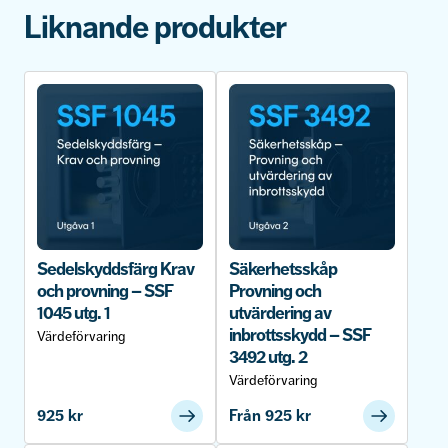
Liknande produkter
Sedelskyddsfärg Krav
Säkerhetsskåp
och provning – SSF
Provning och
1045 utg. 1
utvärdering av
inbrottsskydd – SSF
Värdeförvaring
3492 utg. 2
Värdeförvaring
925
kr
Från
925
kr