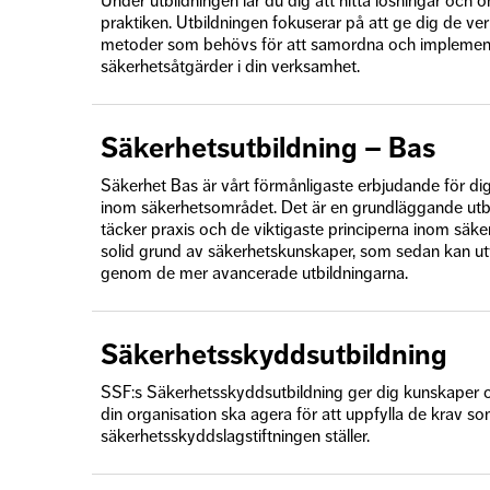
Under utbildningen lär du dig att hitta lösningar och 
praktiken. Utbildningen fokuserar på att ge dig de ve
metoder som behövs för att samordna och implemen
säkerhetsåtgärder i din verksamhet.
Säkerhetsutbildning – Bas
Säkerhet Bas är vårt förmånligaste erbjudande för di
inom säkerhetsområdet. Det är en grundläggande utb
täcker praxis och de viktigaste principerna inom säker
solid grund av säkerhetskunskaper, som sedan kan ut
genom de mer avancerade utbildningarna.
Säkerhetsskyddsutbildning
SSF:s Säkerhetsskyddsutbildning ger dig kunskaper 
din organisation ska agera för att uppfylla de krav s
säkerhetsskyddslagstiftningen ställer.