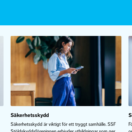
Säkerhetsskydd
S
Säkerhetsskydd är viktigt för ett tryggt samhälle. SSF
F
Stöldskyddsföreningen erbjuder utbildningar som ger
o