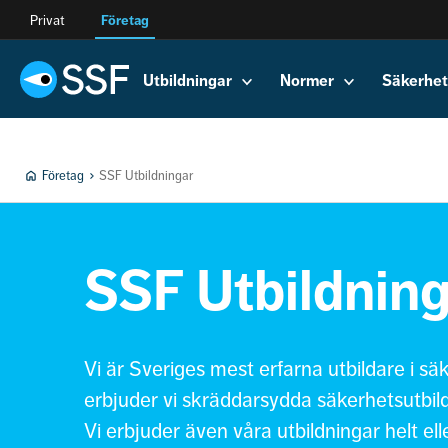
Privat
Företag
Utbildningar
Normer
Säkerhet
Företag
SSF Utbildningar
SSF Utbildnin
Vi är Sveriges mest erfarna utbildare i sä
erbjuder vi skräddarsydda säkerhetsutbil
Vi erbjuder även våra utbildningar helt eller