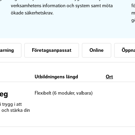
verksamhetens information och system samt möta
f
ökade säkerhetskrav.
m
g
earning
Företagsanpassat
Online
Öppna
Utbildningens längd
Ort
teg
Flexibelt (6 moduler, valbara)
trygg i att
 och stärka din