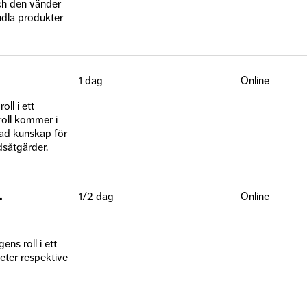
och den vänder
andla produkter
1 dag
Online
oll i ett
sroll kommer i
ad kunskap för
dsåtgärder.
–
1/2 dag
Online
s roll i ett
eter respektive