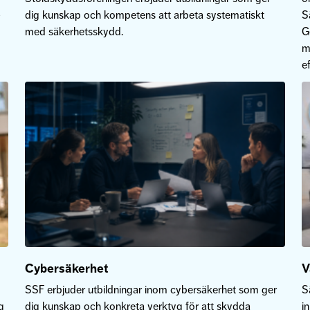
-
dig kunskap och kompetens att arbeta systematiskt
S
med säkerhetsskydd.
G
m
ef
Cybersäkerhet
V
SSF erbjuder utbildningar inom cybersäkerhet som ger
S
g
dig kunskap och konkreta verktyg för att skydda
i