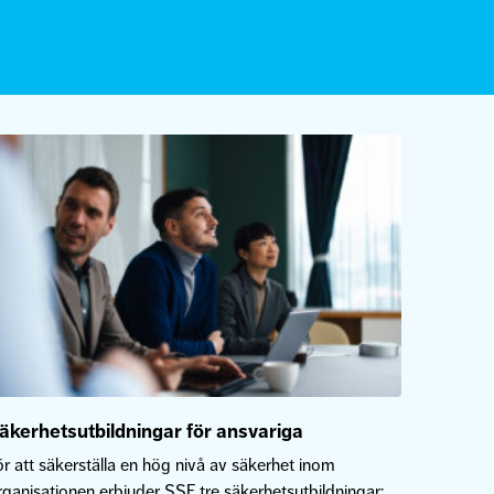
äkerhetsutbildningar för ansvariga
ör att säkerställa en hög nivå av säkerhet inom
rganisationen erbjuder SSF tre säkerhetsutbildningar: