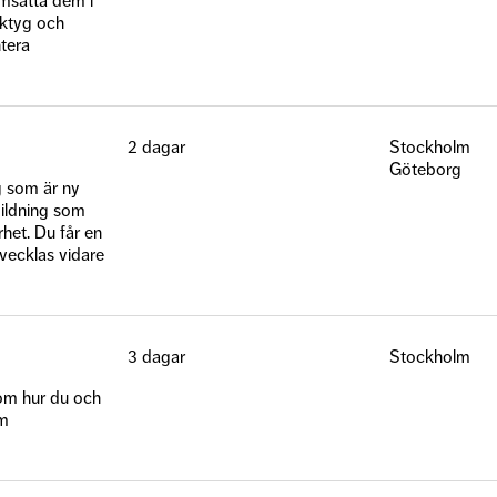
omsätta dem i
rktyg och
tera
2 dagar
Stockholm
Göteborg
g som är ny
ildning som
het. Du får en
vecklas vidare
3 dagar
Stockholm
om hur du och
om