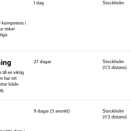
1 dag
Stockholm
d kompetens i
ur risker
tiga
ning
27 dagar
Stockholm
(1/3 distans)
ill en viktig
m har ett
attar både
ng.
9 dagar (3 avsnitt)
Stockholm
(1/3 distans)