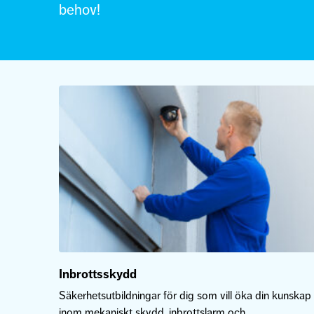
behov!
Inbrottsskydd
Säkerhetsutbildningar för dig som vill öka din kunskap
inom mekaniskt skydd, inbrottslarm och