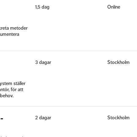
1,5 dag
Online
nkreta metoder
okumentera
3 dagar
Stockholm
stem ställer
tör, för att
 behov.
-
2 dagar
Stockholm