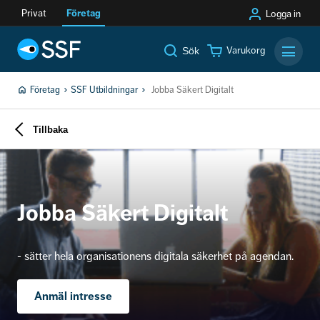
Privat
Företag
Logga in
Varukorg
Sök
Mobilm
Företag
SSF Utbildningar
Jobba Säkert Digitalt
Tillbaka
Jobba Säkert Digitalt
- sätter hela organisationens digitala säkerhet på agendan.
Anmäl intresse