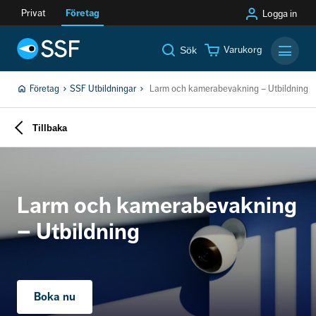
Privat
Företag
Logga in
Varukorg
Sök
Mobilm
Företag
SSF Utbildningar
Larm och kamerabevakning – Utbildning
Tillbaka
Larm och kamerabevakning
– Utbildning
Boka nu