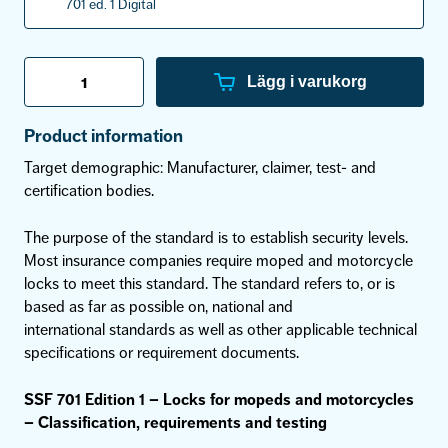
701 ed. 1 Digital
Locks
for
Lägg i varukorg
mopeds
and
motorcycles
Product information
Classification,
requirements
Target demographic: Manufacturer, claimer, test- and
and
certification bodies.
testing
-
SSF
The purpose of the standard is to establish security levels.
701
ed.
Most insurance companies require moped and motorcycle
1
locks to meet this standard. The standard refers to, or is
mängd
based as far as possible on, national and
international standards as well as other applicable technical
specifications or requirement documents.
SSF 701 Edition 1 – Locks for mopeds and motorcycles
–
Classification, requirements and testing