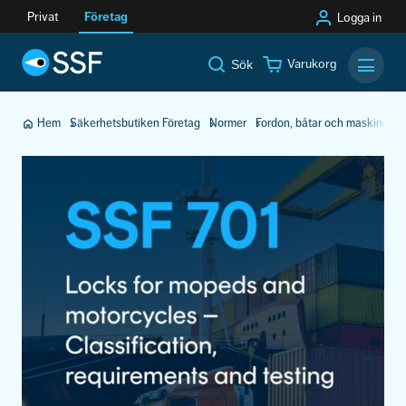
Privat
Företag
Logga in
Varukorg
Sök
Mobilm
Hem
Säkerhetsbutiken Företag
Normer
Fordon, båtar och maskiner
L