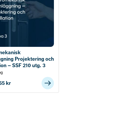
mekanisk
ggning Projektering och
tion – SSF 210 utg. 3
ag
355
kr