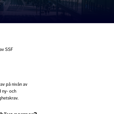
 av SSF
rav på nivån av
d ny- och
ghetskrav.