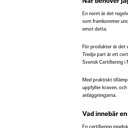
När behöver ja
En norm är det regelv
som framkommer under 
emot detta.
För produkter är det 
Tredje part är ett cer
Svensk Certifiering i
Med praktiskt tillämp
uppfyller kraven, och
anläggningarna.
Vad innebär en 
En certifiering inneb