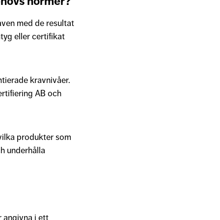
behövs normer?
aven med de resultat
g eller certifikat
ntierade kravnivåer.
ertifiering AB och
 vilka produkter som
ch underhålla
 angivna i ett