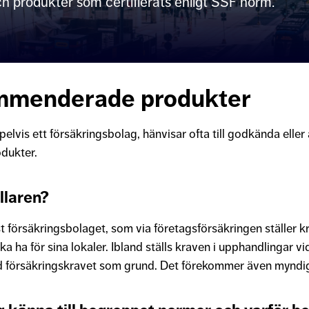
 produkter som certifierats enligt SSF norm.
mmenderade produkter
pelvis ett försäkringsbolag, hänvisar ofta till godkända eller
dukter.
llaren?
st försäkringsbolaget, som via företagsförsäkringen ställer k
ka ha för sina lokaler. Ibland ställs kraven i upphandlingar vi
 försäkringskravet som grund. Det förekommer även myndi