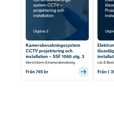
Kamerabevakningssystem
Elektro
CCTV projektering och
låsanlä
installation – SSF 1060 utg. 3
installa
Inbrottslarm & kamerabevakning
Lås & Besl
Från
745
kr
Från
1 