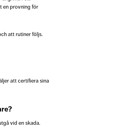
t en provning för
h att rutiner följs.
ljer att certifiera sina
are?
 utgå vid en skada.