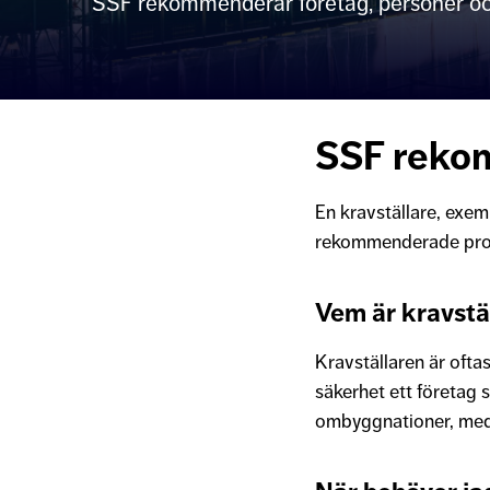
SSF rekommenderar företag, personer och
SSF reko
En kravställare, exem
rekommenderade pro
Vem är kravstä
Kravställaren är ofta
säkerhet ett företag s
ombyggnationer, med