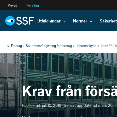
Privat
Företag
Utbildningar
Normer
Säkerhet
Företag
Säkerhetsrådgivning för företag
Inbrottsskydd
Krav från 
Krav från förs
Publicerad: juli 10, 2019 (Senast uppdaterad mars 20, 