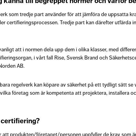
g känna till begreppet normer och varför 
erk som tredje part använder för att jämföra de uppsatta kr
certifieringsprocessen. Tredje part kan därefter utfärda inty
vanligt att i normen dela upp dem i olika klasser, med differe
tifieringsorgan, i vårt fall Rise, Svensk Brand och Säkerhetsc
 Norden AB.
bara regelverk kan köpare av säkerhet på ett tydligt sätt se
 vilka företag som är kompetenta att projektera, installera o
certifiering?
är att produkten/företaget/personen uppfyller de krav som är