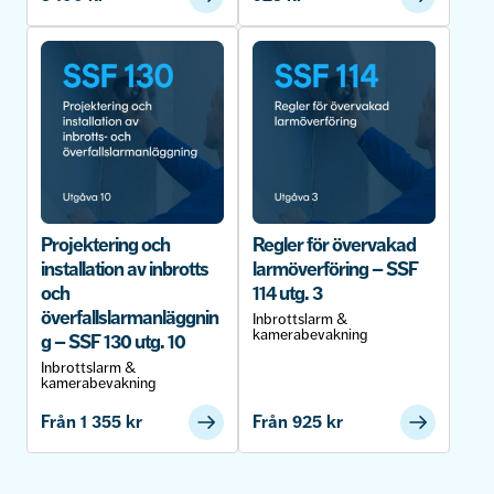
Projektering och
Regler för övervakad
installation av inbrotts
larmöverföring – SSF
och
114 utg. 3
överfallslarmanläggnin
Inbrottslarm &
kamerabevakning
g – SSF 130 utg. 10
Inbrottslarm &
kamerabevakning
Från
1 355
kr
Från
925
kr