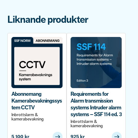
Liknande produkter
Abonnemang
Requirements for
Kamerabevakningssys
Alarm transmission
tem CCTV
systems Intruder alarm
systems – SSF 114 ed. 3
Inbrottslarm &
kamerabevakning
Inbrottslarm &
kamerabevakning
5 100
kr
925
kr