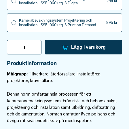
745
kr
installation - SSF 1060 utg. 3 Digital
Kamerabevakningssystem Projektering och
995
kr
installation - SSF 1060 utg. 3 Print on Demand
Kamerabevakningssystem
CCTV
Lägg i varukorg
projektering
och
installation
Produktinformation
-
SSF
Målgrupp:
Tillverkare, återförsäljare, installatörer,
1060
utg.
projektörer, kravställare.
3
mängd
Denna norm omfattar hela processen för ett
kameraövervakningssystem. Från risk- och behovsanalys,
projektering och installation samt utbildning, driftsättning
och dokumentation. Normen omfattar även polisens och
övriga rättsväsendets krav på mediaspelare.