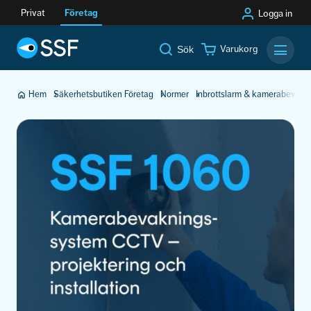
Privat
Företag
Logga in
Varukorg
Sök
Mobilm
Hem
Säkerhetsbutiken Företag
Normer
Inbrottslarm & kamerabevakn