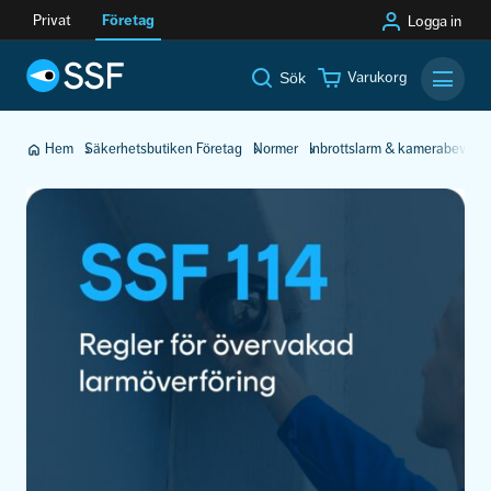
Privat
Företag
Logga in
Varukorg
Sök
Mobilm
Hem
Säkerhetsbutiken Företag
Normer
Inbrottslarm & kamerabevakn