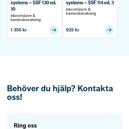
systems – SSF 130 ed.
systems – SSF 114 ed. 3
10
Inbrottslarm &
kamerabevakning
Inbrottslarm &
kamerabevakning
1 355
kr
925
kr
Behöver du hjälp? Kontakta
oss!
Ring oss