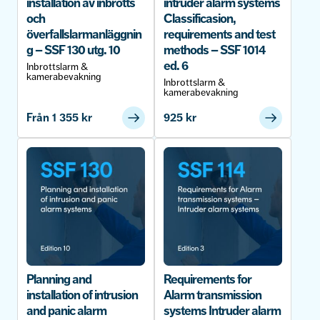
installation av inbrotts
intruder alarm systems
och
Classificasion,
överfallslarmanläggnin
requirements and test
g – SSF 130 utg. 10
methods – SSF 1014
ed. 6
Inbrottslarm &
kamerabevakning
Inbrottslarm &
kamerabevakning
Från
1 355
kr
925
kr
Planning and
Requirements for
installation of intrusion
Alarm transmission
and panic alarm
systems Intruder alarm