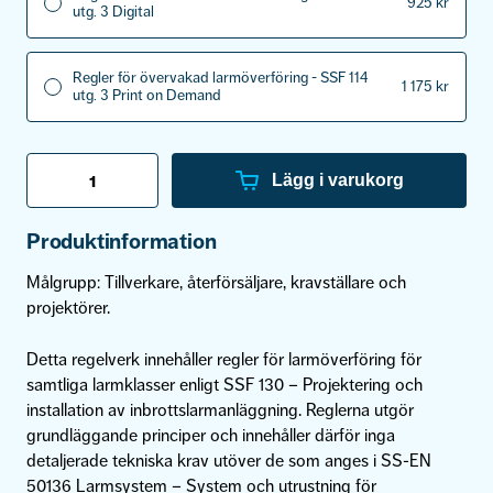
925
kr
utg. 3 Digital
Regler för övervakad larmöverföring - SSF 114
1 175
kr
utg. 3 Print on Demand
Regler
för
Lägg i varukorg
övervakad
larmöverföring
-
Produktinformation
SSF
114
Målgrupp:
Tillverkare, återförsäljare, kravställare och
utg.
3
projektörer.
mängd
Detta regelverk innehåller regler för larmöverföring för
samtliga larmklasser enligt SSF 130 – Projektering och
installation av inbrottslarmanläggning. Reglerna utgör
grundläggande principer och innehåller därför inga
detaljerade tekniska krav utöver de som anges i SS-EN
50136 Larmsystem – System och utrustning för