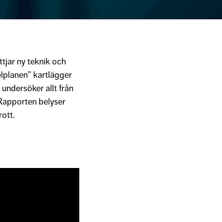
tjar ny teknik och
elplanen” kartlägger
undersöker allt från
 Rapporten belyser
ott.