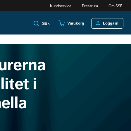
Kundservice
Pressrum
Om SSF
Varukorg
Logga in
Sök
urerna
tet i
ella