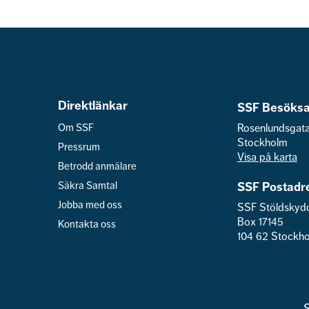
Direktlänkar
SSF Besöksa
Om SSF
Rosenlundsgat
Stockholm
Pressrum
Visa på karta
Betrodd anmälare
Säkra Samtal
SSF Postadr
Jobba med oss
SSF Stöldskyd
Box 17145
Kontakta oss
104 62 Stockh
S