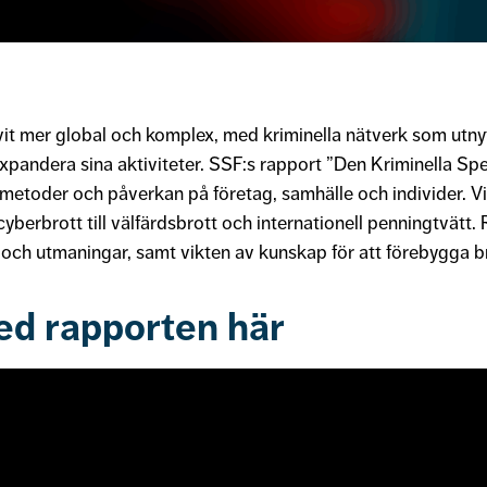
ivit mer global och komplex, med kriminella nätverk som utnyt
 expandera sina aktiviteter. SSF:s rapport ”Den Kriminella Sp
metoder och påverkan på företag, samhälle och individer. Vi 
yberbrott till välfärdsbrott och internationell penningtvätt.
och utmaningar, samt vikten av kunskap för att förebygga br
ed rapporten här