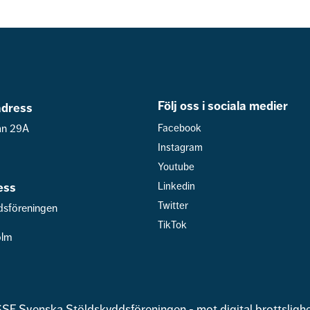
Följ oss i sociala medier
dress
an 29A
Facebook
Instagram
Youtube
ess
Linkedin
Twitter
dsföreningen
TikTok
olm
SF Svenska Stöldskyddsföreningen - mot digital brottsligh