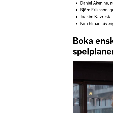
Daniel Akenine, n
Björn Eriksson, g
Joakim Kävrestad
Kim Elman, Sveri
Boka ensk
spelplane