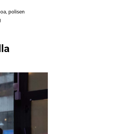
oa, polisen
g
la