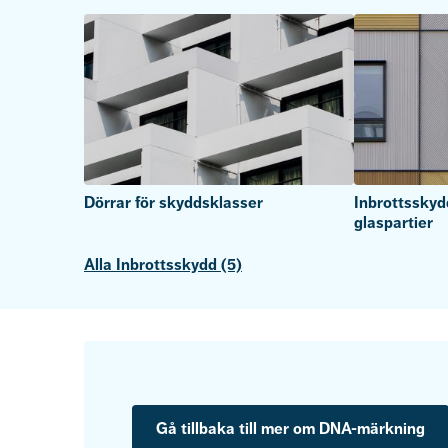
Dörrar för skyddsklasser
Inbrottsskyd
glaspartier
Alla Inbrottsskydd (5)
Gå tillbaka till mer om DNA-märkning