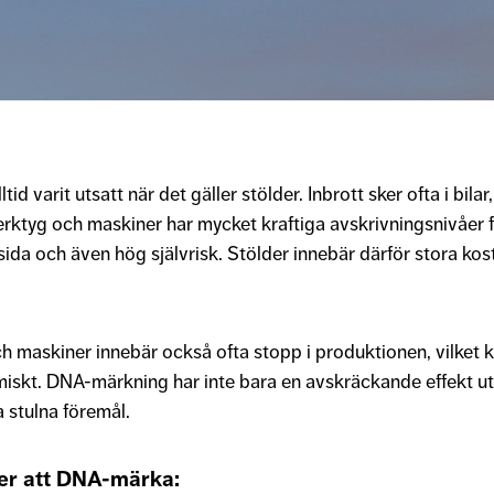
id varit utsatt när det gäller stölder. Inbrott sker ofta i bila
rktyg och maskiner har mycket kraftiga avskrivningsnivåer 
ida och även hög självrisk. Stölder innebär därför stora kos
h maskiner innebär också ofta stopp i produktionen, vilket k
skt. DNA-märkning har inte bara en avskräckande effekt u
a stulna föremål.
er att DNA-märka: