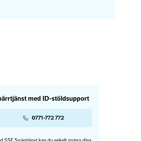
ärrtjänst med ID-stöldsupport
0771-772 772
d SSF Spärrtjänst kan du enkelt spärra dina