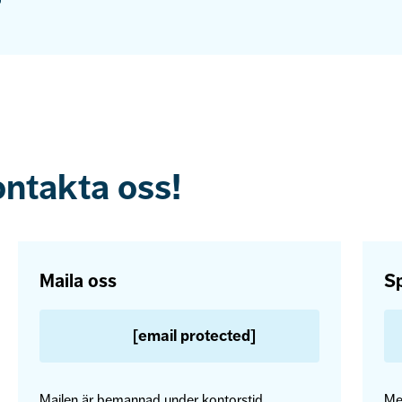
ontakta oss!
Maila oss
Sp
[email protected]
Mailen är bemannad under kontorstid.
Me