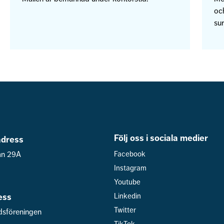
och
sur
Följ oss i sociala medier
dress
an 29A
Facebook
Instagram
Youtube
ess
Linkedin
Twitter
dsföreningen