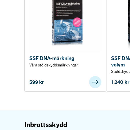
SSF DNA-märkning
SSF DNA
volym
Våra stöldskyddsmärkningar
Stöldskyd
599
kr
1 240
kr
Inbrottsskydd