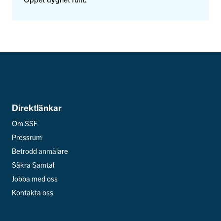
Öppet dygnet runt.
Organisation/Företag (Valfritt)
Samtycke
(Obligatoriskt)
Läs vår
integritetspolicy.
Jag accepterar att mina personuppgifter kommer att behandlas
i enlighet med SSF integritetspolicy.
Direktlänkar
Om SSF
Pressrum
Betrodd anmälare
Säkra Samtal
Jobba med oss
Kontakta oss