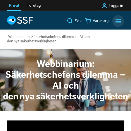
Privat
Företag
Logga in
Varukorg
Sök
Mobilm
Webbinarium: Säkerhetschefens dilemma – AI och
den nya säkerhetsverkligheten
Webbinarium:
Säkerhetschefens dilemma –
AI och
den nya säkerhetsverkligheten