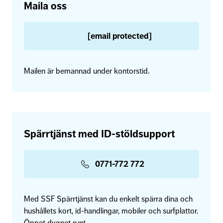
Maila oss
Namn
(Obligatoriskt)
[email protected]
Förnamn
Mailen är bemannad under kontorstid.
Efternamn
E-post
(Obligatoriskt)
Spärrtjänst med ID-stöldsupport
Ange e-post
0771-772 772
Bekräfta e-post
Med SSF Spärrtjänst kan du enkelt spärra dina och
hushållets kort, id-handlingar, mobiler och surfplattor.