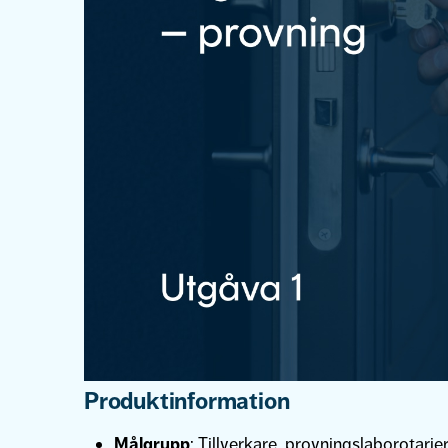
Produktinformation
Målgrupp
: Tillverkare, provningslaborotarie