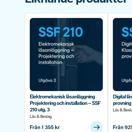
Elektromekanisk låsanläggning
Digital l
Projektering och installation – SSF
provning 
210 utg. 3
Lås & Besl
Lås & Beslag
Från
1 355
kr
Från
92