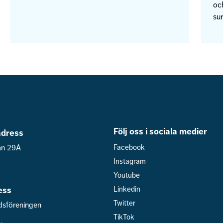
och
sur
Följ oss i sociala medier
dress
an 29A
Facebook
Instagram
Youtube
ess
Linkedin
Twitter
dsföreningen
TikTok