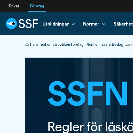
Privat
Företag
Utbildningar
Normer
Säkerhet
Hem
Säkerhetsbutiken Företag
Normer
Lås & Beslag
Låsk