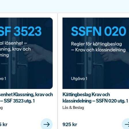
åsenhet Klassning, krav och
Kättingbeslag Krav och
– SSF 3523 utg. 1
klassindelning – SSFN 020 utg. 1
ag
Lås & Beslag
5
kr
925
kr