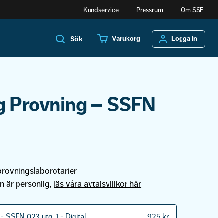
Kundservice
Pressrum
Om SSF
Varukorg
Logga in
Sök
g Provning – SSFN
 provningslaborotarier
n är personlig,
läs våra avtalsvillkor här
- SSFN 023 utg. 1 - Digital
925
kr