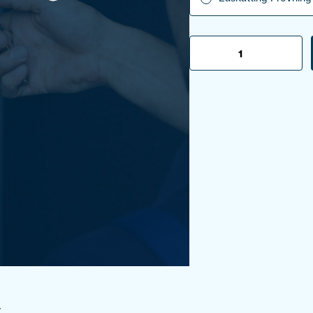
Låskätting
Provning
-
SSFN
023
utg.
1
mängd
r