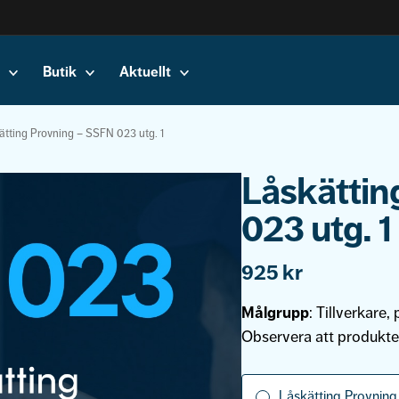
Butik
Aktuellt
ätting Provning – SSFN 023 utg. 1
Låskättin
023 utg. 1
925
kr
Målgrupp
: Tillverkare,
Observera att produkte
Låskätting Provning 