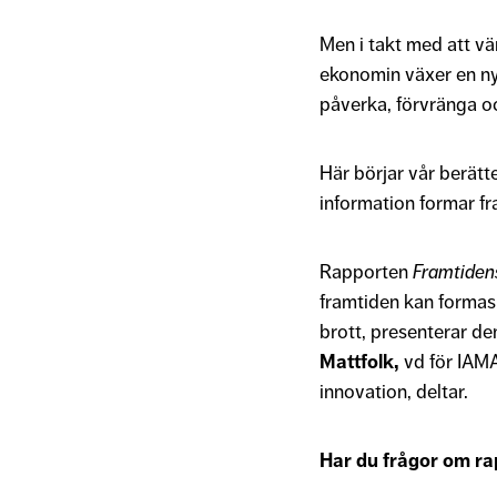
Men i takt med att vär
ekonomin växer en ny 
påverka, förvränga o
Här börjar vår berätt
information formar f
Rapporten
Framtiden
framtiden kan formas
brott, presenterar d
Mattfolk,
vd för IAMA
innovation, deltar.
Har du frågor om r