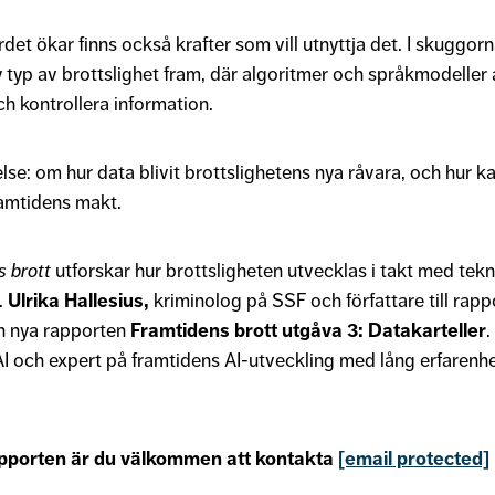
det ökar finns också krafter som vill utnyttja det. I skuggorn
typ av brottslighet fram, där algoritmer och språkmodeller 
ch kontrollera information.
else: om hur data blivit brottslighetens nya råvara, och hur
ramtidens makt.
s brott
utforskar hur brottsligheten utvecklas i takt med tekn
.
Ulrika Hallesius,
kriminolog på SSF och författare till rap
en nya rapporten
Framtidens brott utgåva 3: Datakarteller
I och expert på framtidens AI-utveckling med lång erfarenhe
apporten är du välkommen att kontakta
[email protected]