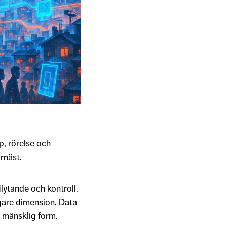
p, rörelse och
ärnäst.
lytande och kontroll.
igare dimension. Data
 i mänsklig form.