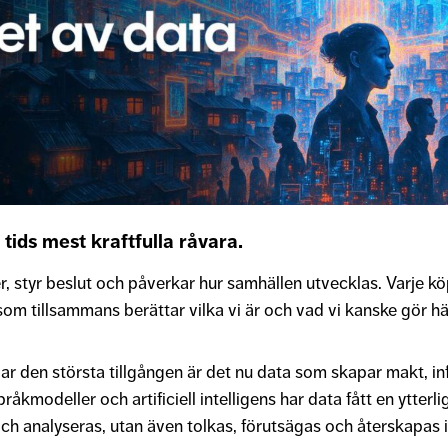
r tids mest kraftfulla råvara.
 styr beslut och påverkar hur samhällen utvecklas. Varje kö
om tillsammans berättar vilka vi är och vad vi kanske gör h
r den största tillgången är det nu data som skapar makt, inf
åkmodeller och artificiell intelligens har data fått en ytterl
och analyseras, utan även tolkas, förutsägas och återskapas