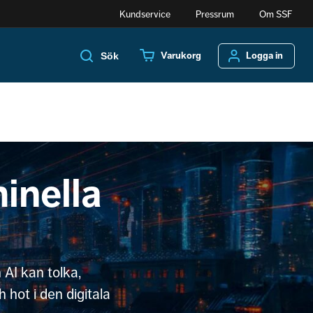
Kundservice
Pressrum
Om SSF
Varukorg
Logga in
Sök
inella
 AI kan tolka,
hot i den digitala