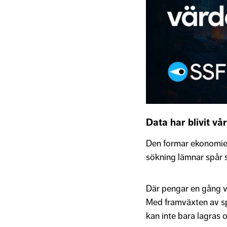
Data har blivit vå
Den formar ekonomier,
sökning lämnar spår s
Där pengar en gång va
Med framväxten av spr
kan inte bara lagras 