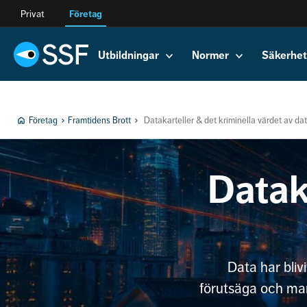
Privat
Företag
Utbildningar
Normer
Säkerhet
Företag
Framtidens Brott
Datakarteller & det kriminella värdet av da
Datak
Data har bliv
förutsäga och man