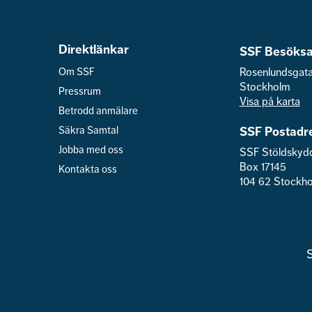
Direktlänkar
SSF Besöksa
Om SSF
Rosenlundsgat
Stockholm
Pressrum
Visa på karta
Betrodd anmälare
Säkra Samtal
SSF Postadr
Jobba med oss
SSF Stöldskyd
Box 17145
Kontakta oss
104 62 Stockh
S