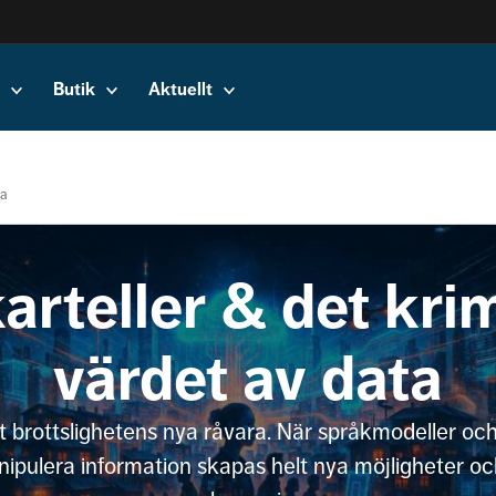
Butik
Aktuellt
ta
arteller & det krim
värdet av data
it brottslighetens nya råvara. När språkmodeller och
ipulera information skapas helt nya möjligheter och 