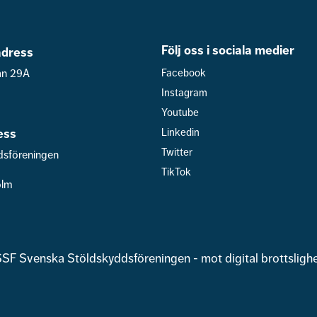
Följ oss i sociala medier
dress
an 29A
Facebook
Instagram
Youtube
ess
Linkedin
Twitter
dsföreningen
TikTok
olm
SF Svenska Stöldskyddsföreningen - mot digital brottsligh