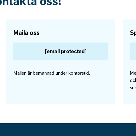
ontakta oss!
Maila oss
Sp
[email protected]
Mailen är bemannad under kontorstid.
Me
och
sur