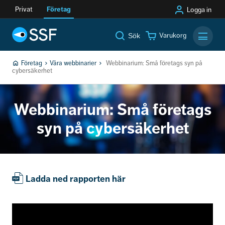
Privat
Företag
Logga in
Varukorg
Sök
Mobilm
Företag
Våra webbinarier
Webbinarium: Små företags syn på
cybersäkerhet
Webbinarium: Små företags
syn på cybersäkerhet
Ladda ned rapporten här