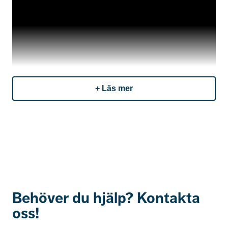
+ Läs mer
Ulrika Hallesius
, kriminolog på SSF, och
Karl Emil
Nikka
, it-säkerhetsspecialist – presenterar resultaten
från undersökningen Småföretags syn på
cybersäkerhet. Här får du en aktuell bild av
företagens oro, upplevda utsatthet och faktiska
beredskap i en allt mer komplex digital miljö.
Behöver du hjälp? Kontakta
oss!
Resultaten pekar på ett delvis motsägelsefullt