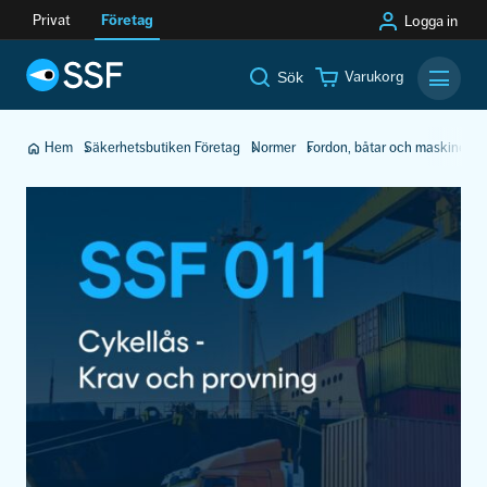
Privat
Företag
Logga in
Varukorg
Sök
Mobilm
Hem
Säkerhetsbutiken Företag
Normer
Fordon, båtar och maskiner
C