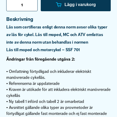
Cykellås
Krav
Lägg i varukorg
och
provning
-
Beskrivning
SSF
011
Lås som certifieras enligt denna norm avser olika typer
utg.
3
av lås för cykel. Lås till moped, MC och ATV omfattas
mängd
inte av denna norm utan behandlas i normen
Lås till moped och motorcykel – SSF 701
Ändringar från föregående utgåva 2:
• Omfattning förtydligad och inkluderar elektriskt
manövrerade cykellås.
• Referenserna är uppdaterade
• Kraven är utökade för att inkludera elektriskt manövrerade
cykellås
• Ny tabell 1 införd och tabell 2 är omarbetad
• Avsnittet gällande olika typer av provmetoder är
förtydligat gällande fast monterade och ej fast monterade