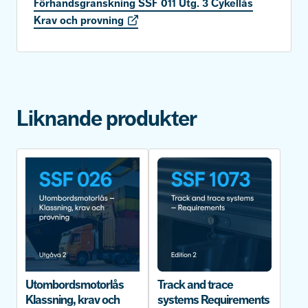
Förhandsgranskning SSF 011 Utg. 3 Cykellås
Krav och provning
Liknande produkter
Utombordsmotorlås
Track and trace
Klassning, krav och
systems Requirements