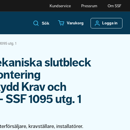
Kundservice
Pressrum
Om SSF
Varukorg
Logga in
Sök
095 utg. 1
kaniska slutbleck
ontering
kydd Krav och
 SSF 1095 utg. 1
terförsäljare, kravställare, installatörer.