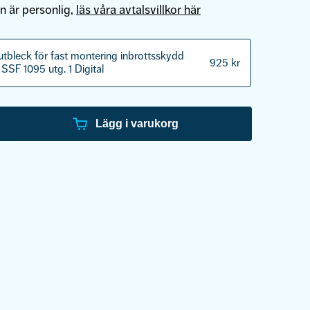
n är personlig,
läs våra avtalsvillkor här
utbleck för fast montering inbrottsskydd
925
kr
SSF 1095 utg. 1 Digital
Lägg i varukorg