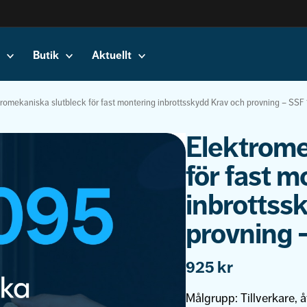
Butik
Aktuellt
romekaniska slutbleck för fast montering inbrottsskydd Krav och provning – SSF 1
Elektrome
för fast m
inbrottss
provning –
925
kr
Målgrupp:
Tillverkare, å