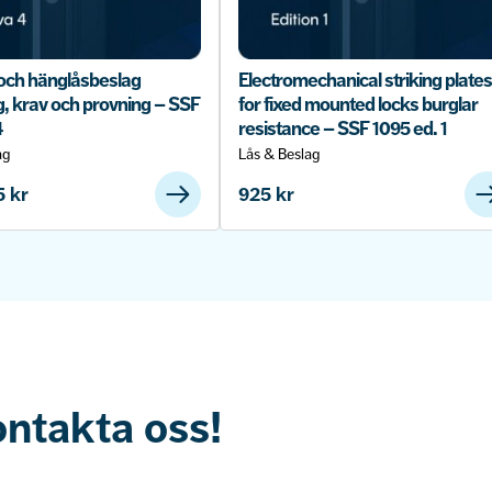
och hänglåsbeslag
Electromechanical striking plates
g, krav och provning – SSF
for fixed mounted locks burglar
4
resistance – SSF 1095 ed. 1
ag
Lås & Beslag
5
kr
925
kr
ontakta oss!