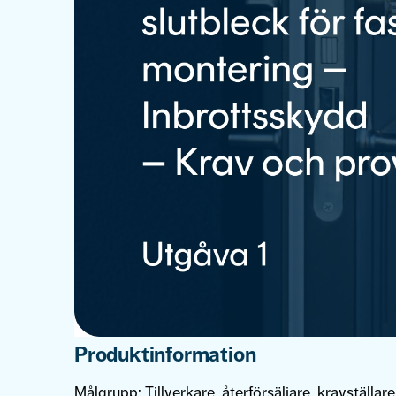
Produktinformation
Målgrupp:
Tillverkare, återförsäljare, kravställare,