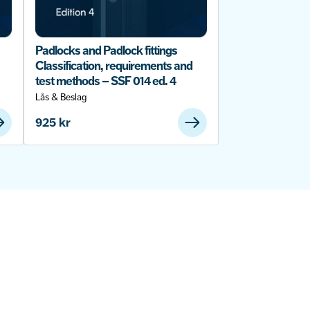
Padlocks and Padlock fittings
Classification, requirements and
test methods – SSF 014 ed. 4
Lås & Beslag
925
kr