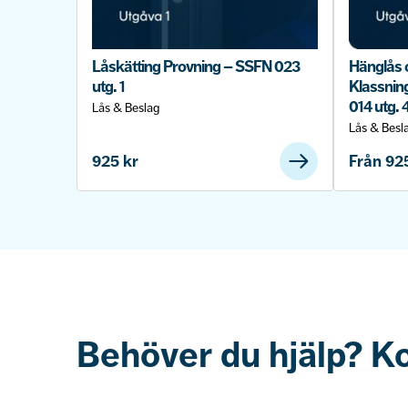
Låskätting Provning – SSFN 023
Hänglås 
utg. 1
Klassnin
014 utg. 
Lås & Beslag
Lås & Besl
925
kr
Från
92
Behöver du hjälp? K