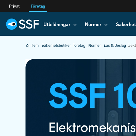
Privat
Företag
Utbildningar
Normer
Säkerhet
Hem
Säkerhetsbutiken Företag
Normer
Lås & Beslag
Elekt