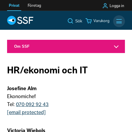
Privat
Företag
Logga in
Varukorg
Sök
Mobilm
Om SSF
HR/ekonomi och IT
Josefine Alm
Ekonomichef
Tel:
070 092 92 43
[email protected]
Victoria Wiebols