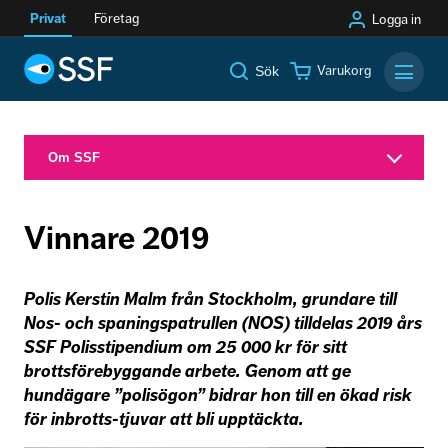
Privat
Företag
Logga in
Varukorg
Sök
Mobilm
Om SSF
Vinnare 2019
Polis Kerstin Malm från Stockholm, grundare till
Nos- och spaningspatrullen (NOS) tilldelas 2019 års
SSF Polisstipendium om 25 000 kr för sitt
brottsförebyggande arbete. Genom att ge
hundägare ”polisögon” bidrar hon till en ökad risk
för inbrotts-tjuvar att bli upptäckta.