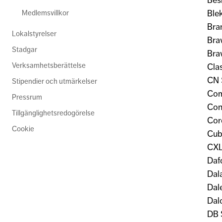
Bes
Ble
Medlemsvillkor
Bra
Lokalstyrelser
Bra
Stadgar
Bra
Verksamhetsberättelse
Cla
CN 
Stipendier och utmärkelser
Com
Pressrum
Con
Tillgänglighetsredogörelse
Core
Cookie
Cub
CX
Daf
Dal
Dal
Dal
DB 