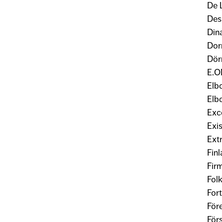
De 
Des
Din
Dor
Dör
E.O
Elb
Elb
Exc
Exi
Ext
Fin
Fir
Fol
Fort
För
För