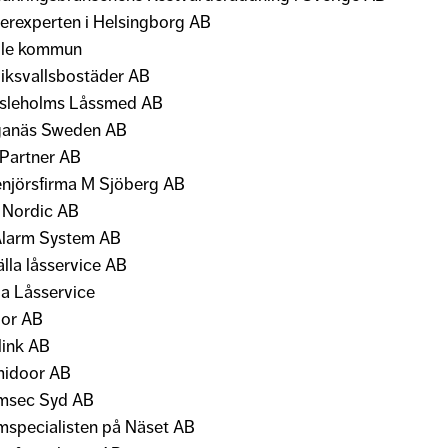
lerexperten i Helsingborg AB
le kommun
iksvallsbostäder AB
sleholms Låssmed AB
anäs Sweden AB
 Partner AB
enjörsfirma M Sjöberg AB
 Nordic AB
Alarm System AB
älla låsservice AB
la Låsservice
or AB
link AB
idoor AB
msec Syd AB
mspecialisten på Näset AB