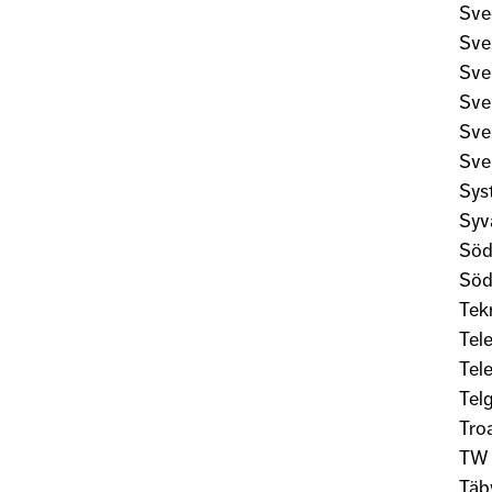
Sve
Sve
Sve
Sve
Sve
Sve
Sys
Syv
Söd
Söd
Tek
Tel
Tel
Tel
Tro
TW 
Täb