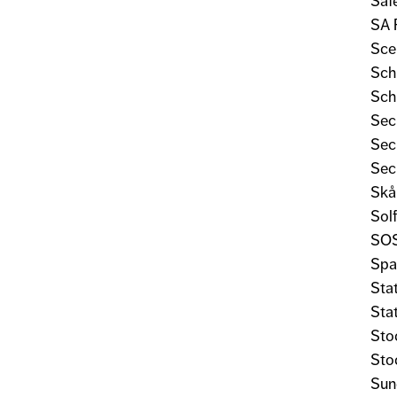
Saf
SA 
Sce
Sch
Schü
Sec
Sec
Sec
Skå
Sol
SOS
Spa
Sta
Sta
Sto
Sto
Sun