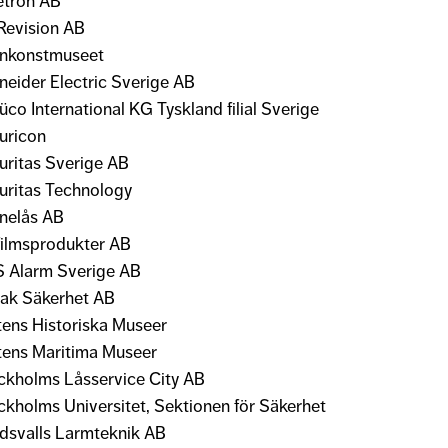
etron AB
Revision AB
nkonstmuseet
neider Electric Sverige AB
co International KG Tyskland filial Sverige
uricon
uritas Sverige AB
uritas Technology
nelås AB
filmsprodukter AB
 Alarm Sverige AB
ak Säkerhet AB
tens Historiska Museer
tens Maritima Museer
ckholms Låsservice City AB
ckholms Universitet, Sektionen för Säkerhet
dsvalls Larmteknik AB