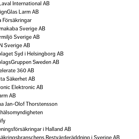
Laval International AB
ignGlas Larm AB
a Försäkringar
makaba Sverige AB
rmiljö Sverige AB
N Sverige AB
olaget Syd i Helsingborg AB
olagsGruppen Sweden AB
elerate 360 AB
sta Säkerhet AB
ronic Elektronic AB
larm AB
ma Jan-Olof Thorstensson
khälsomyndigheten
ify
eningsförsäkringar i Halland AB
säkringsbranschens Restvärderäddning i Sverige AB