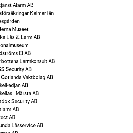
tjänst Alarm AB
sförsäkringar Kalmar län
lesgården
erna Museet
ka Lås & Larm AB
ionalmuseum
dströms El AB
rbottens Larmkonsult AB
S Security AB
 Gotlands Vaktbolag AB
kelkedjan AB
kellås i Märsta AB
adox Security AB
alarm AB
tect AB
unda Låsservice AB