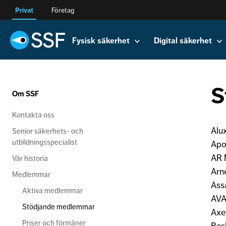
Privat
Företag
Fysisk säkerhet
Digital säkerhet
S
Om SSF
Kontakta oss
Alu
Senior säkerhets- och
utbildningsspecialist
Apo
AR 
Vår historia
Arn
Medlemmar
Ass
Aktiva medlemmar
AVA
Stödjande medlemmar
Axe
Priser och förmåner