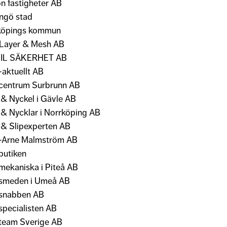
on fastigheter AB
ingö stad
köpings kommun
Layer & Mesh AB
IL SÄKERHET AB
-aktuellt AB
centrum Surbrunn AB
 & Nyckel i Gävle AB
 & Nycklar i Norrköping AB
 & Slipexperten AB
-Arne Malmström AB
butiken
mekaniska i Piteå AB
smeden i Umeå AB
snabben AB
specialisten AB
team Sverige AB