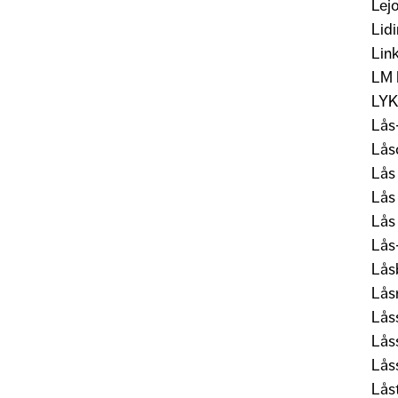
Lej
Lid
Lin
LM 
LYK
Lås
Lås
Lås
Lås
Lås
Lås
Lås
Lås
Lås
Lås
Lås
Lås