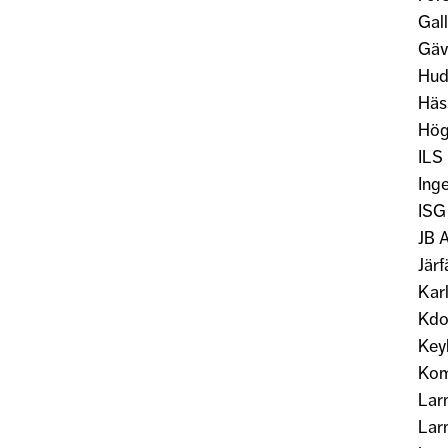
Gal
Gäv
Hud
Häs
Hög
ILS
Ing
ISG
JB 
Järf
Kar
Kdo
Key
Kom
Lar
Lar