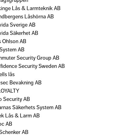
lagsgruppen
kinge Lås & Larmteknik AB
ndbergens Låshörna AB
vida Sverige AB
vida Säkerhet AB
s Ohlson AB
System AB
muter Security Group AB
fidence Security Sweden AB
lls lås
sec Bevakning AB
LOYALTY
o Security AB
arnas Säkerhets System AB
ek Lås & Larm AB
oc AB
Schenker AB