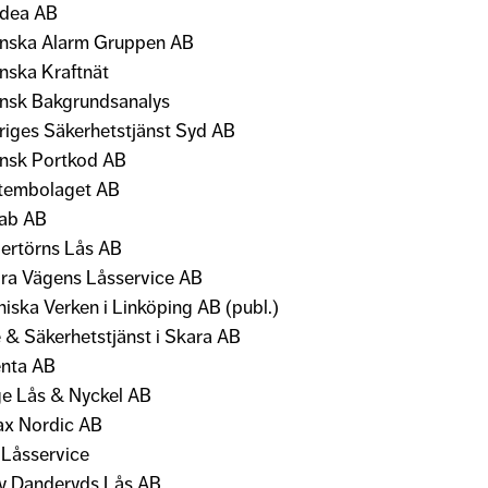
dea AB
nska Alarm Gruppen AB
nska Kraftnät
nsk Bakgrundsanalys
riges Säkerhetstjänst Syd AB
nsk Portkod AB
tembolaget AB
ab AB
ertörns Lås AB
ra Vägens Låsservice AB
niska Verken i Linköping AB (publ.)
e & Säkerhetstjänst i Skara AB
enta AB
ge Lås & Nyckel AB
ax Nordic AB
Låsservice
y Danderyds Lås AB