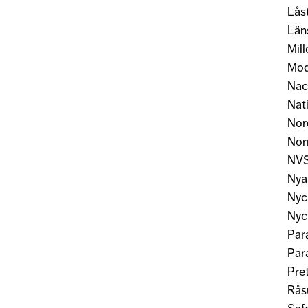
Lås
Län
Mil
Mod
Nac
Nat
Nor
Nor
NVS
Nya
Nyc
Nyc
Par
Par
Pre
Rås