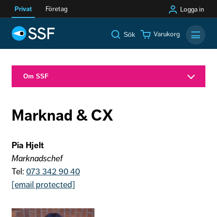
Privat
Företag
Logga in
Varukorg
Sök
Mobilm
Om SSF
Marknad & CX
Pia Hjelt
Marknadschef
Tel:
073 342 90 40
[email protected]