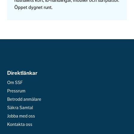
hushållets kort, id-handlingar, mobiler och surfplattor.
Öppet dygnet runt.
Direktlänkar
Om SSF
Pressrum
Betrodd anmälare
Säkra Samtal
Jobba med oss
Kontakta oss